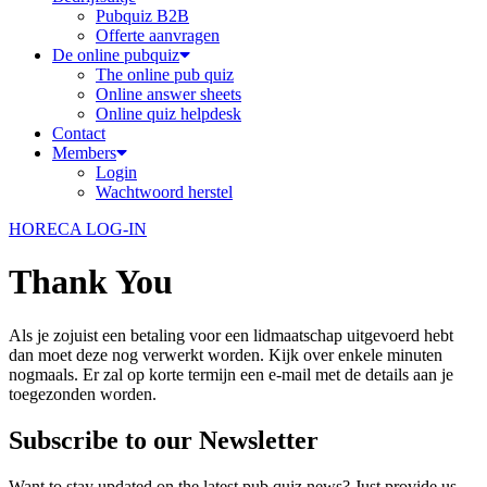
Pubquiz B2B
Offerte aanvragen
De online pubquiz
The online pub quiz
Online answer sheets
Online quiz helpdesk
Contact
Members
Login
Wachtwoord herstel
HORECA LOG-IN
Thank You
Als je zojuist een betaling voor een lidmaatschap uitgevoerd hebt
dan moet deze nog verwerkt worden. Kijk over enkele minuten
nogmaals. Er zal op korte termijn een e-mail met de details aan je
toegezonden worden.
Subscribe to our Newsletter
Want to stay updated on the latest pub quiz news? Just provide us