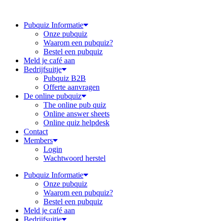
Ga
naar
Pubquiz Informatie
de
Onze pubquiz
inhoud
Waarom een pubquiz?
Bestel een pubquiz
Meld je café aan
Bedrijfsuitje
Pubquiz B2B
Offerte aanvragen
De online pubquiz
The online pub quiz
Online answer sheets
Online quiz helpdesk
Contact
Members
Login
Wachtwoord herstel
Pubquiz Informatie
Onze pubquiz
Waarom een pubquiz?
Bestel een pubquiz
Meld je café aan
Bedrijfsuitje