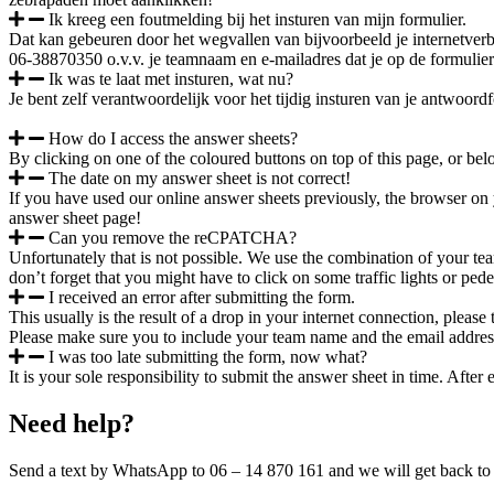
Ik kreeg een foutmelding bij het insturen van mijn formulier.
Dat kan gebeuren door het wegvallen van bijvoorbeeld je internetverb
06-38870350 o.v.v. je teamnaam en e-mailadres dat je op de formulier
Ik was te laat met insturen, wat nu?
Je bent zelf verantwoordelijk voor het tijdig insturen van je antwoo
How do I access the answer sheets?
By clicking on one of the coloured buttons on top of this page, or b
The date on my answer sheet is not correct!
If you have used our online answer sheets previously, the browser on 
answer sheet page!
Can you remove the reCPATCHA?
Unfortunately that is not possible. We use the combination of your 
don’t forget that you might have to click on some traffic lights or pede
I received an error after submitting the form.
This usually is the result of a drop in your internet connection, plea
Please make sure you to include your team name and the email address
I was too late submitting the form, now what?
It is your sole responsibility to submit the answer sheet in time. Afte
Need help?
Send a text by WhatsApp to 06 – 14 870 161 and we will get back to 