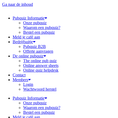
Ga naar de inhoud
Pubquiz Informatie
Onze pubquiz
Waarom een pubquiz?
Bestel een pubquiz
Meld je café aan
Bedrijfsuitje
Pubquiz B2B
Offerte aanvragen
De online pubquiz
The online pub quiz
Online answer sheets
Online quiz helpdesk
Contact
Members
Login
Wachtwoord herstel
Pubquiz Informatie
Onze pubquiz
Waarom een pubquiz?
Bestel een pubquiz
Meld je café aan