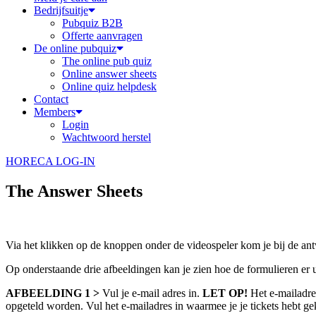
Bedrijfsuitje
Pubquiz B2B
Offerte aanvragen
De online pubquiz
The online pub quiz
Online answer sheets
Online quiz helpdesk
Contact
Members
Login
Wachtwoord herstel
HORECA LOG-IN
The Answer Sheets
Via het klikken op de knoppen onder de videospeler kom je bij de an
Op onderstaande drie afbeeldingen kan je zien hoe de formulieren er uit
AFBEELDING 1 >
Vul je e-mail adres in.
LET OP!
Het e-mailadres
opgeteld worden. Vul het e-mailadres in waarmee je je tickets hebt gek