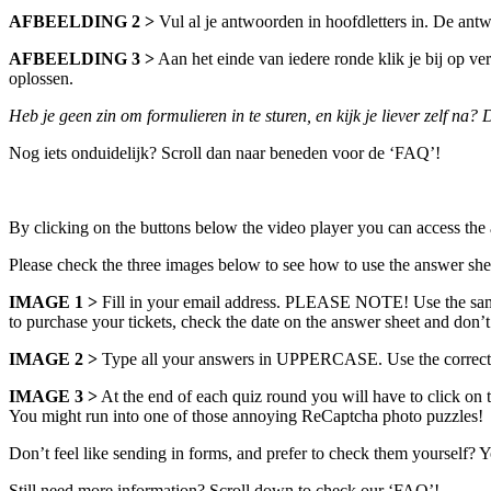
AFBEELDING 2 >
Vul al je antwoorden in hoofdletters in. De antw
AFBEELDING 3 >
Aan het einde van iedere ronde klik je bij op ve
oplossen.
Heb je geen zin om formulieren in te sturen, en kijk je liever zelf na?
Nog iets onduidelijk? Scroll dan naar beneden voor de ‘FAQ’!
By clicking on the buttons below the video player you can access the
Please check the three images below to see how to use the answer she
IMAGE 1 >
Fill in your email address. PLEASE NOTE! Use the same em
to purchase your tickets, check the date on the answer sheet and don’
IMAGE 2 >
Type all your answers in UPPERCASE. Use the correct an
IMAGE 3 >
At the end of each quiz round you will have to click on 
You might run into one of those annoying ReCaptcha photo puzzles!
Don’t feel like sending in forms, and prefer to check them yourself? 
Still need more information? Scroll down to check our ‘FAQ’!