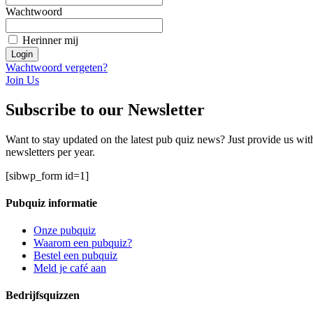
Wachtwoord
Herinner mij
Wachtwoord vergeten?
Join Us
Subscribe to our Newsletter
Want to stay updated on the latest pub quiz news? Just provide us wit
newsletters per year.
[sibwp_form id=1]
Pubquiz informatie
Onze pubquiz
Waarom een pubquiz?
Bestel een pubquiz
Meld je café aan
Bedrijfsquizzen