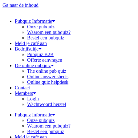
Ga naar de inhoud
Pubquiz Informatie
Onze pubquiz
Waarom een pubquiz?
Bestel een pubquiz
Meld je café aan
Bedrijfsuitje
Pubquiz B2B
Offerte aanvragen
De online pubquiz
The online pub quiz
Online answer sheets
Online quiz helpdesk
Contact
Members
Login
Wachtwoord herstel
Pubquiz Informatie
Onze pubquiz
Waarom een pubquiz?
Bestel een pubquiz
Meld je café aan